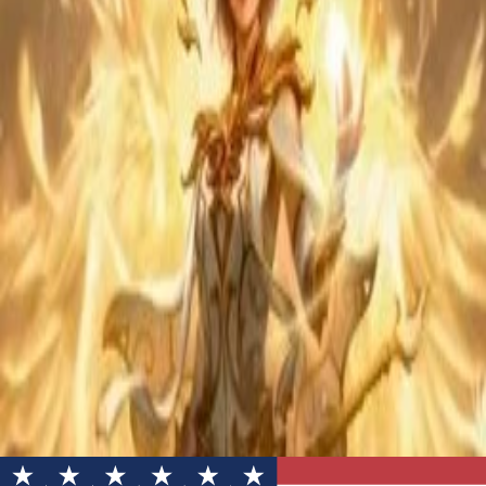
Riftbound
One Piece
Lautapelit
Oheistuotteet
- €
Kirjaudu
Etusivu
Tuotteet
Tapahtumat
Galleria
- €