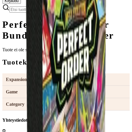
Kirjaudu
Perfect Order Booster
Bundle - Perfect Order
Tuote ei ole saatavilla
Tuotekuvaus
Expansion
Perfect Order
Game
Pokémon
Category
Pokémon Display
Yhteystiedot