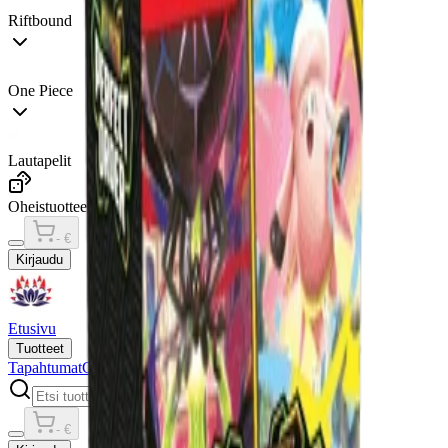
Riftbound
One Piece
Lautapelit
Oheistuotteet
- €
Kirjaudu
Etusivu
Tuotteet
Tapahtumat
Galleria
- €