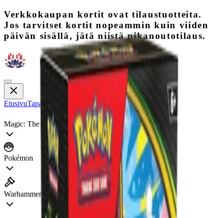
Verkkokaupan kortit ovat tilaustuotteita.
Jos tarvitset kortit nopeammin kuin viiden
päivän sisällä, jätä niistä pikanoutotilaus.
Etusivu
Tapahtumat
Galleria
Magic: The Gathering
Pokémon
Warhammer