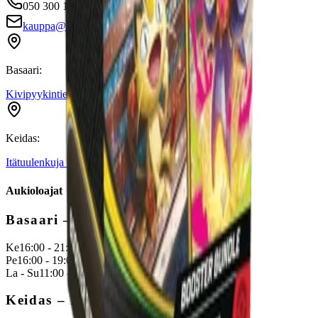
050 300 1225
kauppa@basaari.com
Basaari:
Kivipyykintie 9, Vantaa
Keidas:
Itätuulenkuja 7, Espoo
Aukioloajat
Basaari
–
Vantaa
Ke
16:00 - 21:00*
Pe
16:00 - 19:00*
La - Su
11:00 - 18:00*
Keidas
–
Espoo