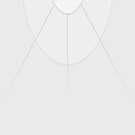
voittaa booster bundlen
jat 3 ja 4 voittaa ETB.
voittaa ETB.
 klo 23.59 mennessä.